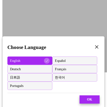
Choose Language
English
Español
Deutsch
Français
日本語
한국어
Português
OK