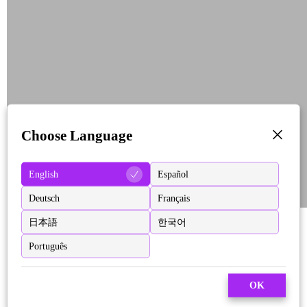
Choose Language
English
Español
Deutsch
Français
日本語
한국어
Português
OK