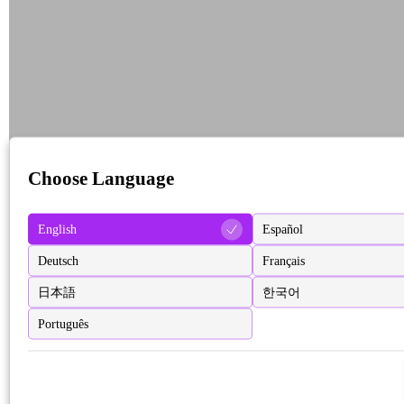
Choose Language
English
Español
Deutsch
Français
日本語
한국어
Português