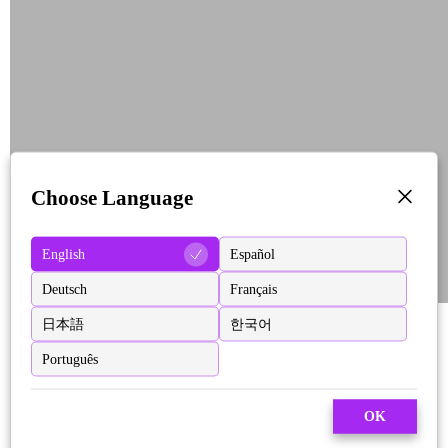
Choose Language
English
Español
Deutsch
Français
日本語
한국어
Português
OK