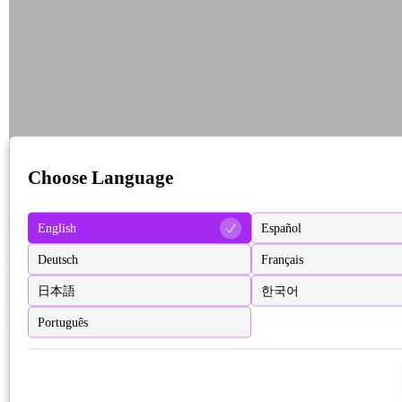
Choose Language
English
Español
Deutsch
Français
日本語
한국어
Português