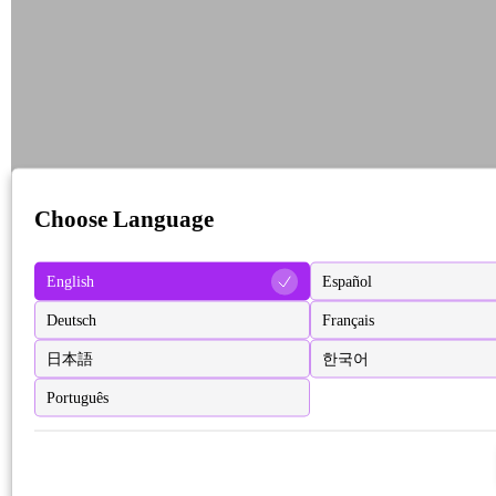
Choose Language
English
Español
Deutsch
Français
日本語
한국어
Português