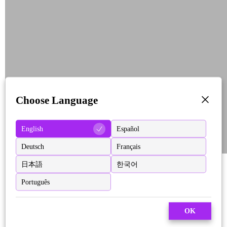
Choose Language
English
Español
Deutsch
Français
日本語
한국어
Português
OK