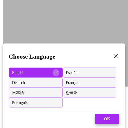
Choose Language
English
Español
Deutsch
Français
日本語
한국어
Português
OK