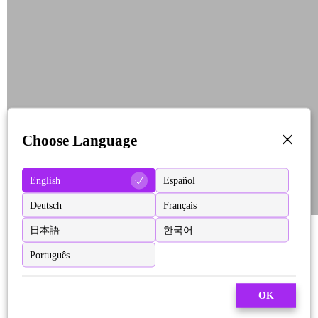
Choose Language
English
Español
Deutsch
Français
日本語
한국어
Português
OK