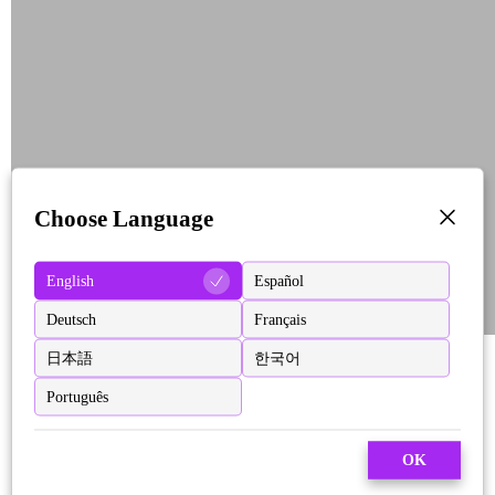
Choose Language
English
Español
Deutsch
Français
日本語
한국어
Português
OK