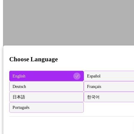
Choose Language
English
Español
Deutsch
Français
日本語
한국어
Português