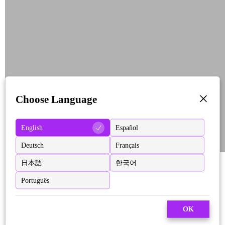
Choose Language
English
Español
Deutsch
Français
日本語
한국어
Português
OK