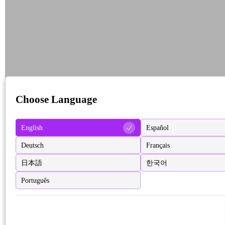
Choose Language
English
Español
Deutsch
Français
日本語
한국어
Português