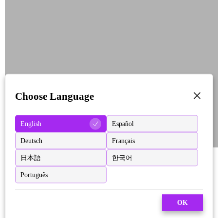
Choose Language
English
Español
Deutsch
Français
日本語
한국어
Português
OK