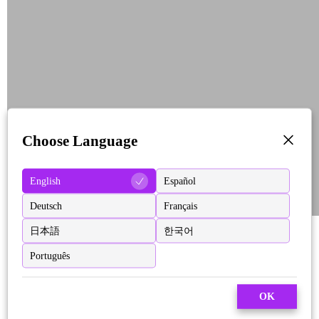
Choose Language
English
Español
Deutsch
Français
日本語
한국어
Português
OK