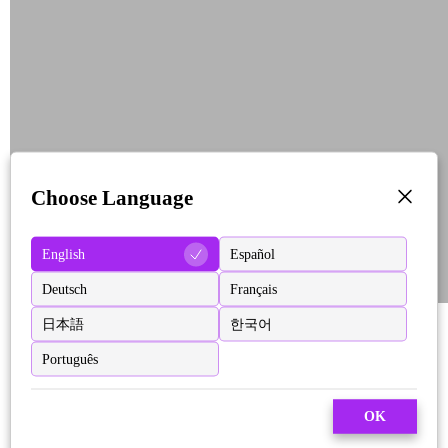
Choose Language
English
Español
Deutsch
Français
日本語
한국어
Português
OK