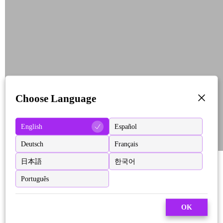
Choose Language
English
Español
Deutsch
Français
日本語
한국어
Português
OK