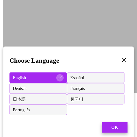
Choose Language
English
Español
Deutsch
Français
日本語
한국어
Português
OK