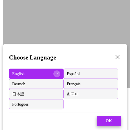
Choose Language
English
Español
Deutsch
Français
日本語
한국어
Português
OK