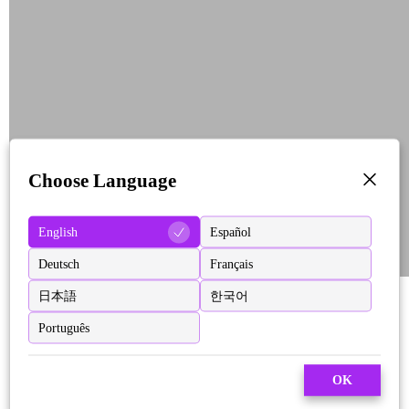
Choose Language
English
Español
Deutsch
Français
日本語
한국어
Português
OK