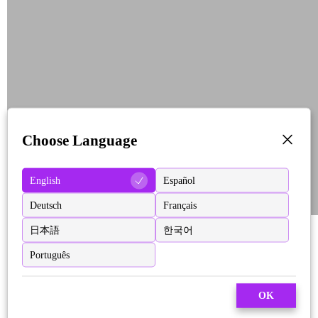
Choose Language
English
Español
Deutsch
Français
日本語
한국어
Português
OK