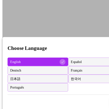
Choose Language
English
Español
Deutsch
Français
日本語
한국어
Português