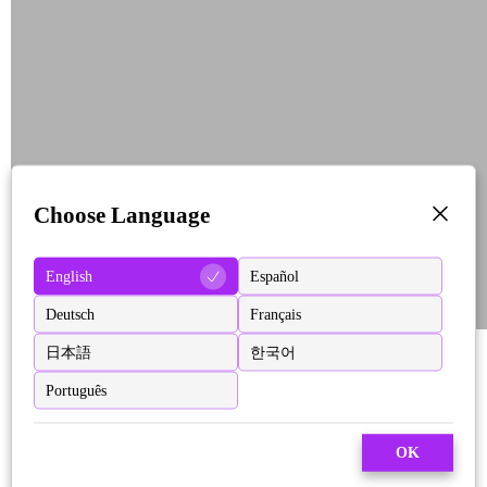
Choose Language
English
Español
Deutsch
Français
日本語
한국어
Português
OK