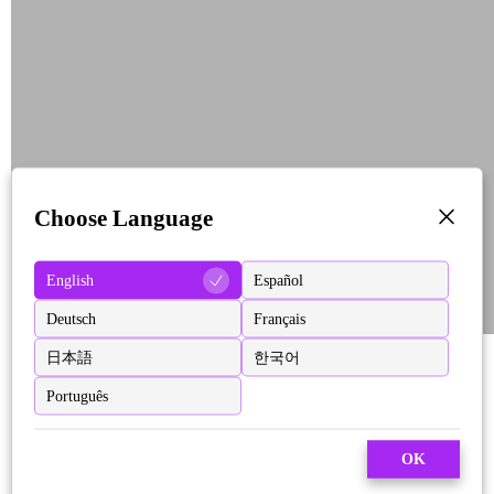
Choose Language
English
Español
Deutsch
Français
日本語
한국어
Português
OK