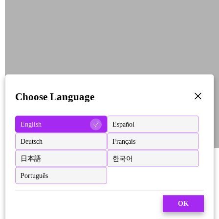
Choose Language
English
Español
Deutsch
Français
日本語
한국어
Português
OK