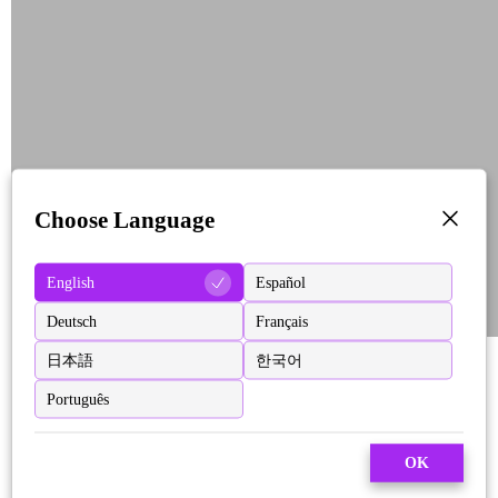
Choose Language
English
Español
Deutsch
Français
日本語
한국어
Português
OK