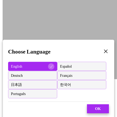
Choose Language
English
Español
Deutsch
Français
日本語
한국어
Português
OK