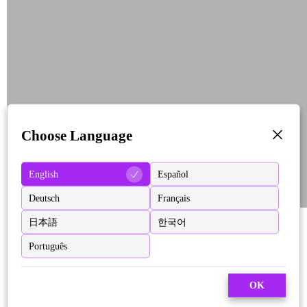
Choose Language
English
Español
Deutsch
Français
日本語
한국어
Português
OK