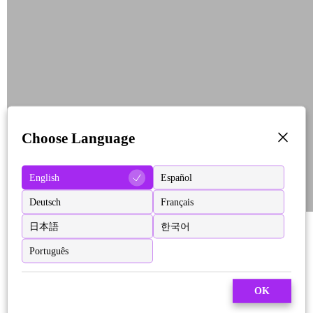
Choose Language
English
Español
Deutsch
Français
日本語
한국어
Português
OK