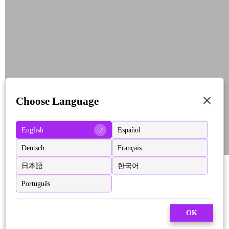
Choose Language
English
Español
Deutsch
Français
日本語
한국어
Português
OK