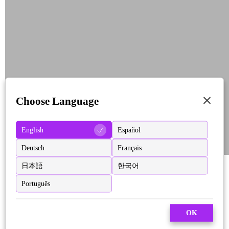
Choose Language
English
Español
Deutsch
Français
日本語
한국어
Português
OK