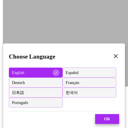
Choose Language
English
Español
Deutsch
Français
日本語
한국어
Português
OK