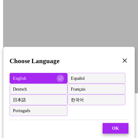
Choose Language
English
Español
Deutsch
Français
日本語
한국어
Português
OK