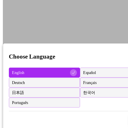
Choose Language
English
Español
Deutsch
Français
日本語
한국어
Português