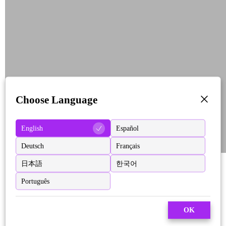
Choose Language
English
Español
Deutsch
Français
日本語
한국어
Português
OK