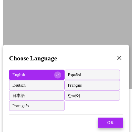
Choose Language
English
Español
Deutsch
Français
日本語
한국어
Português
OK