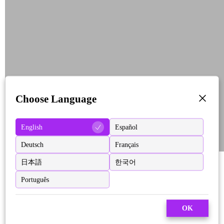
Choose Language
English
Español
Deutsch
Français
日本語
한국어
Português
OK