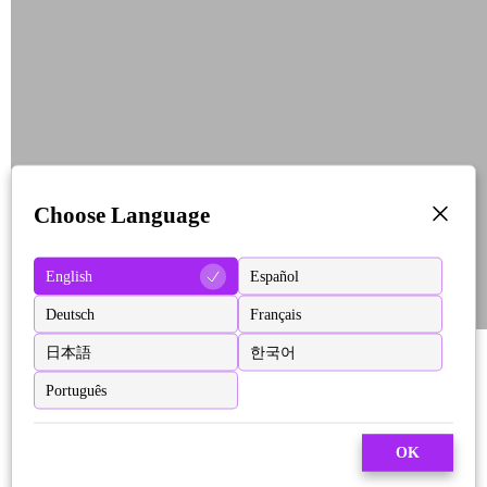
Choose Language
English
Español
Deutsch
Français
日本語
한국어
Português
OK