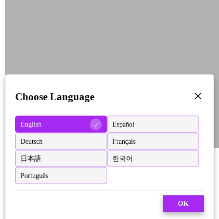
Choose Language
English
Español
Deutsch
Français
日本語
한국어
Português
OK