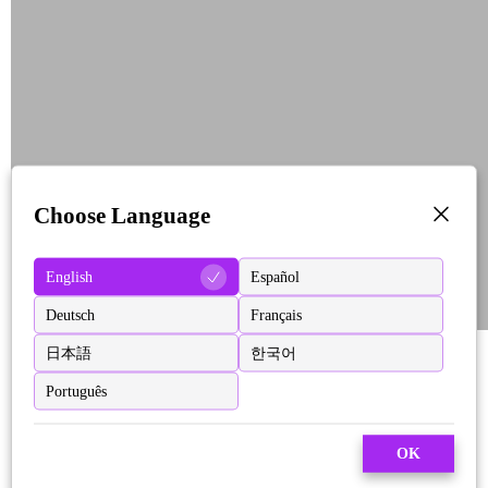
Choose Language
English
Español
Deutsch
Français
日本語
한국어
Português
OK