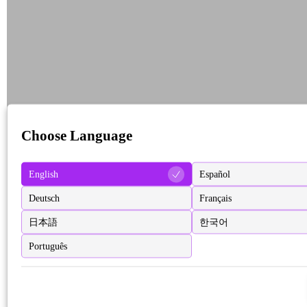
Choose Language
English
Español
Deutsch
Français
日本語
한국어
Português