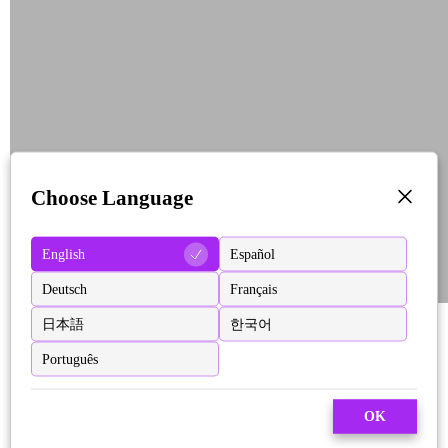
Choose Language
English
Español
Deutsch
Français
日本語
한국어
Português
OK