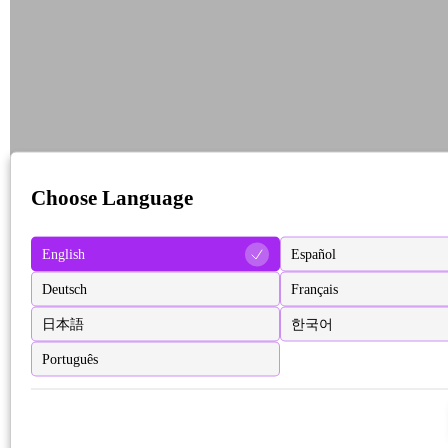
Choose Language
English
Español
Deutsch
Français
日本語
한국어
Português