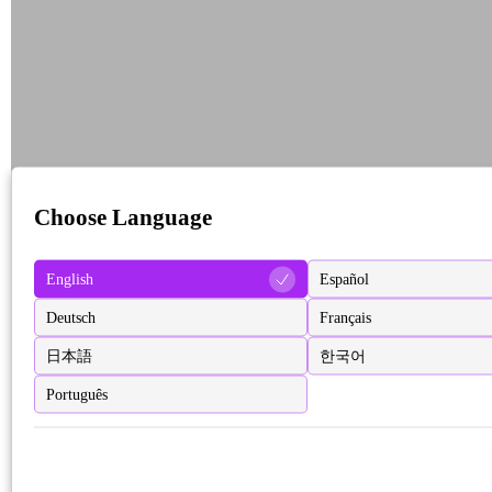
Choose Language
English
Español
Deutsch
Français
日本語
한국어
Português