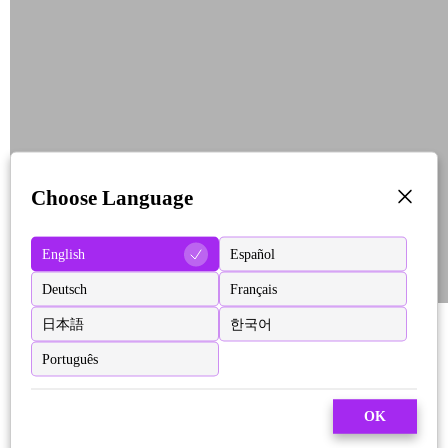
Choose Language
English
Español
Deutsch
Français
日本語
한국어
Português
OK