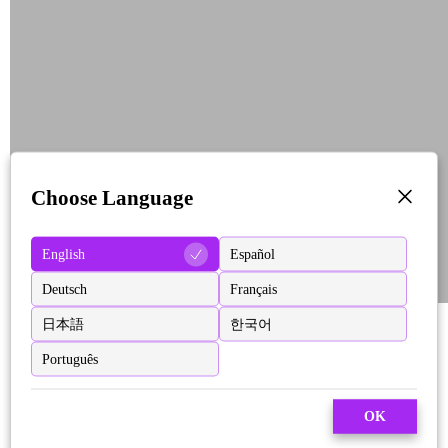
Choose Language
English
Español
Deutsch
Français
日本語
한국어
Português
OK