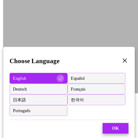
Choose Language
English
Español
Deutsch
Français
日本語
한국어
Português
OK