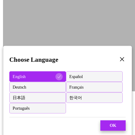
Choose Language
English
Español
Deutsch
Français
日本語
한국어
Português
OK