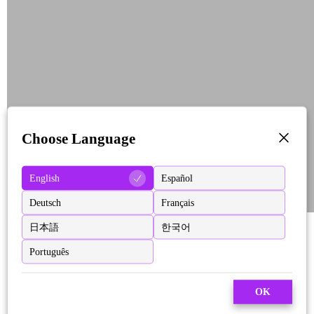
Choose Language
English
Español
Deutsch
Français
日本語
한국어
Português
OK