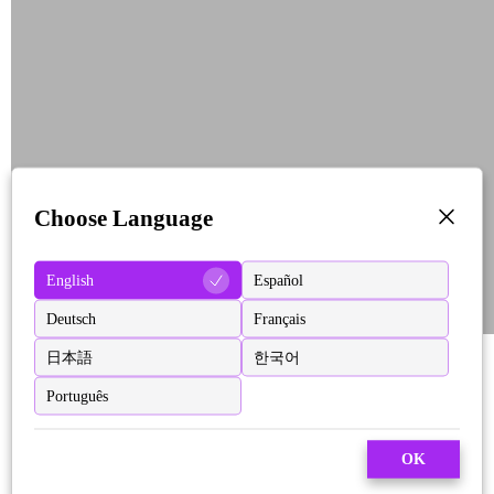
Choose Language
English
Español
Deutsch
Français
日本語
한국어
Português
OK